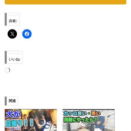
共有:
いいね:
読
み
込
み
関連
中…