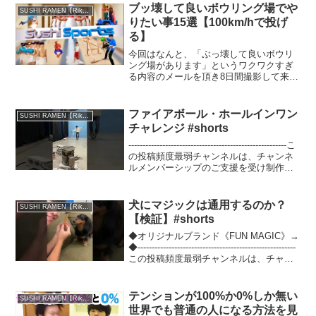
ブッ壊して良いボウリング場でや
SUSHI RAMEN【Riku】
りたい事15選【100km/hで投げ
る】
今回はなんと、「ぶっ壊して良いボウリ
ング場があります」というワクワクすぎ
る内容のメールを頂き8日間撮影して来ま
した！！！！！いやもう衝撃。「そんな
日本語あるの？」と最初は僕も目を疑い
ました。しかしそんなメールをお送り下
ファイアボール・ホールインワン
SUSHI RAMEN【Riku】
さった梅林さんも、まさ...
チャレンジ #shorts
--------------------------------------------------------こ
の投稿頻度最弱チャンネルは、チャンネ
ルメンバーシップのご支援を受け制作を
しています。心の底からありがとうござ
います。より面白い...
犬にマジックは通用するのか？
SUSHI RAMEN【Riku】
【検証】#shorts
◆オリジナルブランド《FUN MAGIC》→
◆--------------------------------------------------------
この投稿頻度最弱チャンネルは、チャン
ネルメンバーシップのご支援を受け制作
をしてい...
テンションが100%か0%しか無い
SUSHI RAMEN【Riku】
世界でも普通の人になる方法を見