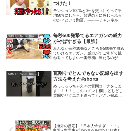
つけた！
テンション100%と0%を交互にやって平
均50%にしたら、普通の人に感じられる
のか？という動画。----------チャンネル登
録お願いします！(ﾉﾟ∇ﾟ)ﾉ やってほしい
事とかあったら気軽に言ってね！------------
-------...
毎秒500発撃てるエアガンの威力
SUSHI RAMEN【Riku】
がやばすぎる【最強】
みんなが毎秒30発なところを500発で攻め
ていけるエアガン、威力がすごすぎて跳
ね返ってしまい一番最初に当たるのがま
ず自分なのでサバゲーでは「音のうるさ
い役立たず」となってしまいそうですが
気合を入れていこうと思います。近距離
瓦割りでとんでもない記録を出す
SUSHI RAMEN【Riku】
ならおそらく最強で...
方法を考えた#shorts
めっっっっちゃ久々の質問コーナをしま
す！！！！ここのコメント欄に どしどし
質問やリクエスト送ってください😆🙏ス
クショして使わせて貰う&次の動画でお答
えします:_フガフガ:最近初めて登録して
くださった方には俺がどんな人か謎すぎ
ると思うので！！...
【海外の反応】「日本人怖すぎ・・・」
中国人留学生が認めざるを得ない日本と