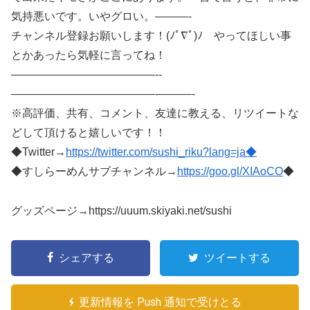
気持悪いです。いやグロい。———-
チャンネル登録お願いします！(ﾉﾟ∇ﾟ)ﾉ やってほしい事
とかあったら気軽に言ってね！
—————————————-­­
—————————————­-­———-
※高評価、共有、コメント、友達に教える、リツイートな
どして頂けると嬉しいです！！
◆Twitter→
https://twitter.com/sushi_riku?lang=ja◆
◆すしらーめんサブチャンネル→
https://goo.gl/XIAoCO
◆
グッズページ→https://uuum.skiyaki.net/sushi
シェアする
ツイートする
更新情報を Push 通知で受けとる