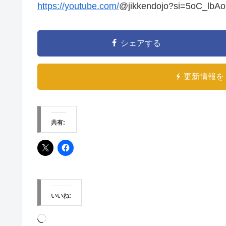
https://youtube.com/
@jikkendojo?si=5oC_lbA
シェアする
更新情報を 
共有:
いいね:
読