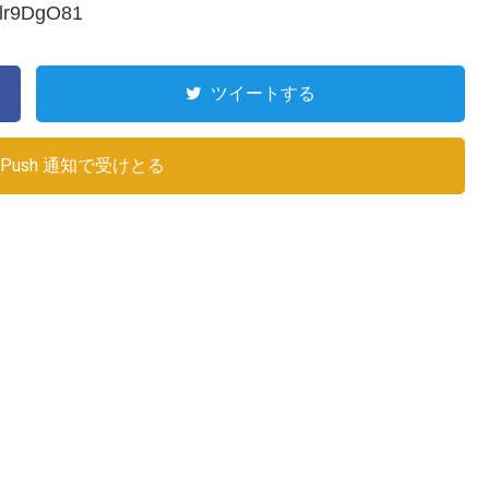
olr9DgO81
ツイートする
Push 通知で受けとる