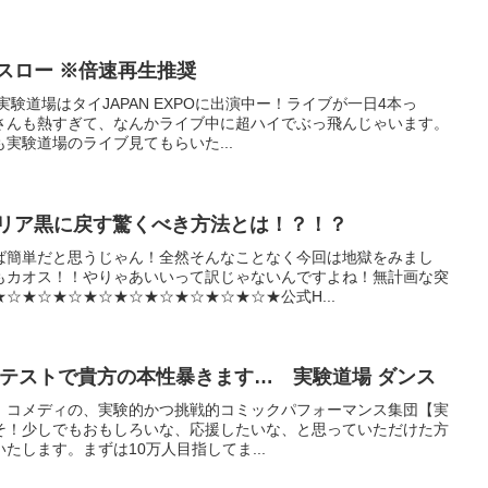
スロー ※倍速再生推奨
験道場はタイJAPAN EXPOに出演中ー！ライブが一日4本っ
さんも熱すぎて、なんかライブ中に超ハイでぶっ飛んじゃいます。
にも実験道場のライブ見てもらいた...
クリア黒に戻す驚くべき方法とは！？！？
ば簡単だと思うじゃん！全然そんなことなく今回は地獄をみまし
もカオス！！やりゃあいいって訳じゃないんですよね！無計画な突
★☆★☆★☆★☆★☆★☆★☆★☆★☆★公式H...
断テストで貴方の本性暴きます… 実験道場 ダンス
、コメディの、実験的かつ挑戦的コミックパフォーマンス集団【実
うこそ！少しでもおもしろいな、応援したいな、と思っていただけた方
たします。まずは10万人目指してま...