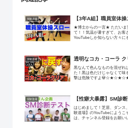
【3年A組】職員室体操
実験道場
★博士からの一言★ ただいま実
て！！気温が暑すぎて、お客
YouTubeしか知らない方々
透明なコカ・コーラ 
実験道場
黒なんて色んなものを混ぜれ
た！黒は色だけじゃなくて味
撃は危険ですよ💀☆★☆★☆
【性癖大暴露】SM診
実験道場
はじめまして！芝居、ダンス
験道場】のYouTubeによ
は、チャンネル登録をお願いい