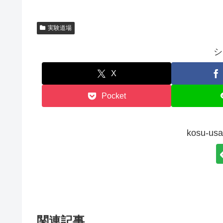
実験道場
シ
X
Pocket
kosu-
関連記事