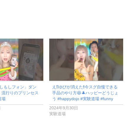
もしもしフォン」ダン
え⁉️ゆびが消えた❗️今スグ自慢できる
！流行りのプリンセス
手品のやり方😆🎩ハッピーどうじょ
道場
う #happydojo #実験道場 #funny
日
2024年9月30日
実験道場