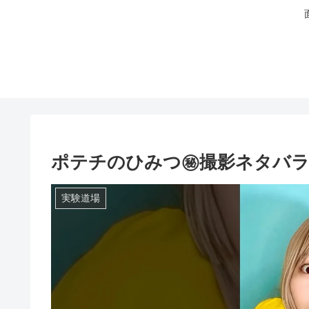
ポテチのひみつ㊙️撮影ネタバラシ編
実験道場