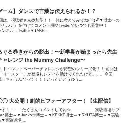
ゲーム】ダンスで言葉は伝えられるか！？
画は、視聴者さん参加型！！一緒に考えてみてね(^^)💕▼博士への
カルテ」を付けてコメント欄やTwitterでいつでも募集中！
→Twitter▼TAKE...
るぐる巻きからの脱出！〜新学期が始まったら先生
ジ the Mummy Challenge〜
！！トイレットペーパーチャレンジが待望のシリーズ化！！ 前回は
ローリースター」が登場しレディを助けてくれたけど。。。今回
しちゃうんだって！！！いったいどうゆう...
◯◯ 大公開！劇的ビフォーアフター！【生配信】
ーす！！！！たくさんコメントしてね☆——————実験道場サブ
Echan博士→▼Junko☆博士→▼KEKKE博士→▼RYUTA博士→▼実験
▼実験道場...