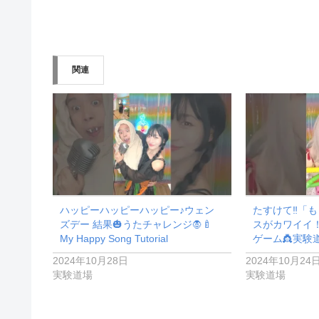
み
込
み
関連
中…
ハッピーハッピーハッピー♪ウェン
たすけて‼️「
ズデー 結果🎃うたチャレンジ🧛🍼
スがカワイイ
My Happy Song Tutorial
ゲーム👸実験
2024年10月28日
2024年10月24
実験道場
実験道場