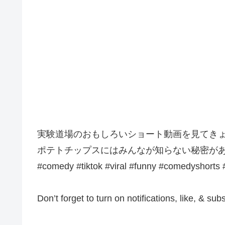
実験道場のおもしろいショート動画を見てき
ポテトチップスにはみんなが知らない秘密が
#comedy #tiktok #viral #funny #comedysho
Don’t forget to turn on notifications, like, & sub