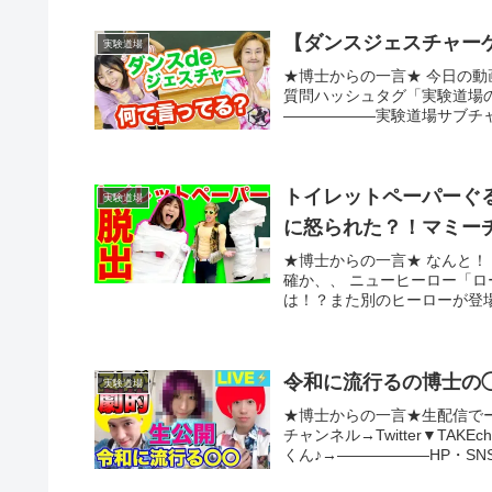
【ダンスジェスチャー
実験道場
★博士からの一言★ 今日の動
質問ハッシュタグ「実験道場の
——————実験道場サブチャンネル
トイレットペーパーぐ
実験道場
に怒られた？！マミーチャレン
★博士からの一言★ なんと
確か、、 ニューヒーロー「
は！？また別のヒーローが登場
令和に流行るの博士の
実験道場
★博士からの一言★生配信で
チャンネル→Twitter▼TAK
くん♪→——————HP・SNS