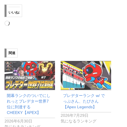
いいね:
読
み
込
み
関連
中…
開幕ランクのついでにし
プレデターランク w/ で
れっとプレデター世界7
っぷさん、たぴさん
位に到達する
【Apex Legends】
CHEEKY【APEX】
2026年7月29日
2026年6月30日
気になるランキング
気になるランキング