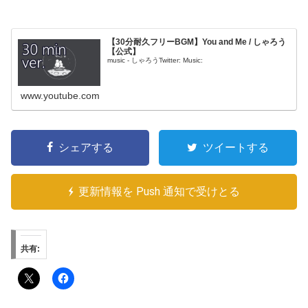
【30分耐久フリーBGM】You and Me / しゃろう
【公式】
music - しゃろうTwitter: Music:
www.youtube.com
シェアする
ツイートする
更新情報を Push 通知で受けとる
共有: