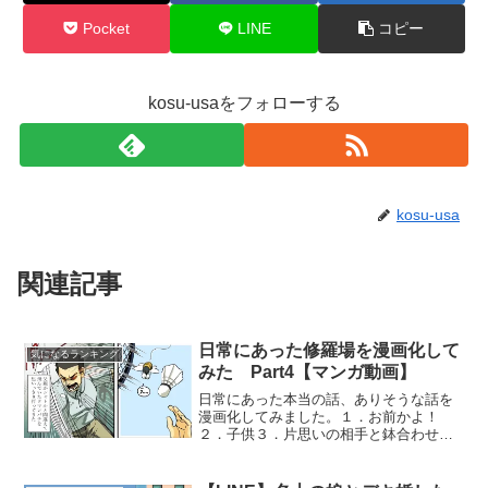
Pocket
LINE
コピー
kosu-usaをフォローする
kosu-usa
関連記事
日常にあった修羅場を漫画化して
気になるランキング
みた Part4【マンガ動画】
日常にあった本当の話、ありそうな話を
漫画化してみました。１．お前かよ！
２．子供３．片思いの相手と鉢合わせ
４．バドミントン「気になるまんが」
は、募集したネタをオリジナルの漫画に
して掲載しているマンガ動画チャンネル