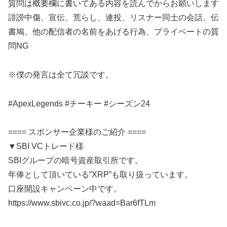
質問は概要欄に書いてある内容を読んでからお願いします
誹謗中傷、宣伝、荒らし、連投、リスナー同士の会話、伝
書鳩、他の配信者の名前をあげる行為、プライベートの質
問NG
※僕の発言は全て冗談です。
#ApexLegends #チーキー #シーズン24
==== スポンサー企業様のご紹介 ====
▼SBI VCトレード様
SBIグループの暗号資産取引所です。
年俸として頂いている”XRP”も取り扱っています。
口座開設キャンペーン中です。
https://www.sbivc.co.jp/?waad=Bar6fTLm