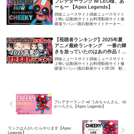
プレデターランク w/ LEO様、あ
気になるランキング
アートを含めた他社の...
ーもー 【Apex Legends】
姉妹ニュースサイト姉妹ニュースサイト
２怖い話動画サイトお料理動画サイト修
羅場ラバンバ面白動画サイトチーキーで
す！ チャンネル登録、高評価お願いしま
す【所属】@SBI_eSportsメンバーシップ
Donation (寄付)はこちら！Supp...
【視聴者ランキング】2025年夏
気になるランキング
アニメ最終ランキング 一番の輝
きを放っていたのはあの作品！
【2025年夏アニメ】
姉妹ニュースサイト姉妹ニュースサイト
２怖い話動画サイトお料理動画サイト修
羅場ラバンバ面白動画サイト00:00 動画
の概要01:09 ランク外コメント04:19
TO10発表09:27 TOP5発表12:32 TOP3
発表23:17 最終結果...
プレデターランク w/ うみちゃんさん、ゆ
かぺろさん【Apex Legends】
ランクは人がいたらやります【Apex
Legends】