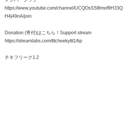
https://www.youtube.com/channel/UCQOsS5I8mof9H33Q
H4j49nA/join
Donation (寄付)はこちら！Support stream
https://streamlabs.com/tttcheekyttt1/tip
チキフリーク1.2