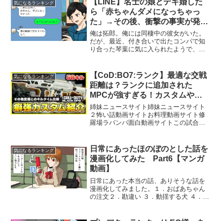
【LINE】名士の娘とデキ婚した
気になるランキング
です。ファンアートを含めた他社...
ら「赤ちゃんダメになっちゃっ
た」→その後、衝撃の事実が発
覚…
俺は拓郎。俺には同棲中の彼女がいた。
だが、最近、付き合いで出たコンパで知
り合った琴葉に気に入られたようで、彼
女の連日のアタックの末、彼女は妊娠。
俺は責任をとることに決めた。「気にな
るLINE話」のチャンネル登録をよろしく
【CoD:BO7:ランク】最適な交戦
気になるランキング
お願いします。※動画...
距離は？ランクに追加された
MPCが強すぎる！カスタムや他
ランク武器とのTTK比較も！【ぐ
姉妹ニュースサイト姉妹ニュースサイト
っぴー】
２怖い話動画サイトお料理動画サイト修
羅場ラバンバ面白動画サイトこの試合の
配信アーカイブはこちら！質問や使って
欲しい装備や面白そうな情報等、何でも
ここに書いてください！匿名で送れま
日常にあったほのぼのとした話を
気になるランキング
す。(※返信等は出来ません...
漫画化してみた Part6【マンガ
動画】
日常にあった本当の話、ありそうな話を
漫画化してみました。１．おばあちゃん
の注文２．勘違い ３．動揺する犬 ４．不
審者？「気になるまんが」は、募集した
ネタをオリジナルの漫画にして掲載して
いるマンガ動画チャンネルです。ファン