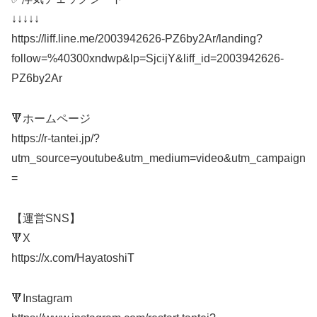
↓↓↓↓↓
https://liff.line.me/2003942626-PZ6by2Ar/landing?
follow=%40300xndwp&lp=SjcijY&liff_id=2003942626-
PZ6by2Ar
🔻ホームページ
https://r-tantei.jp/?
utm_source=youtube&utm_medium=video&utm_campaign
=
【運営SNS】
🔻X
https://x.com/HayatoshiT
🔻Instagram