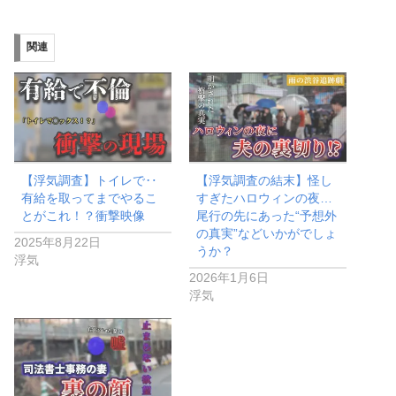
込
み
関連
中…
【浮気調査】トイレで‥
【浮気調査の結末】怪し
有給を取ってまでやるこ
すぎたハロウィンの夜…
とがこれ！？衝撃映像
尾行の先にあった“予想外
の真実”などいかがでしょ
2025年8月22日
うか？
浮気
2026年1月6日
浮気