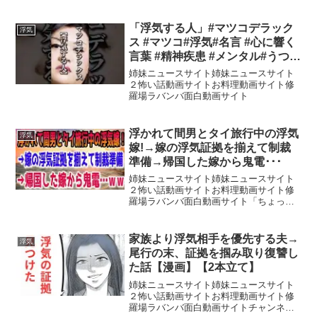
「浮気する人」#マツコデラック
浮気
ス #マツコ#浮気#名言 #心に響く
言葉 #精神疾患 #メンタル#うつ病
#short
姉妹ニュースサイト姉妹ニュースサイト
２怖い話動画サイトお料理動画サイト修
羅場ラバンバ面白動画サイト
浮かれて間男とタイ旅行中の浮気
浮気
嫁!→嫁の浮気証拠を揃えて制裁
準備→帰国した嫁から鬼電･･･
姉妹ニュースサイト姉妹ニュースサイト
２怖い話動画サイトお料理動画サイト修
羅場ラバンバ面白動画サイト「ちょっと
友達と旅行に行ってくるね♪」そう言って
出かけた嫁。だが俺は知っていた。そ
の“友達”が間男だということを――。浮か
家族より浮気相手を優先する夫→
浮気
れてタイ旅行を満喫す...
尾行の末、証拠を掴み取り復讐し
た話【漫画】【2本立て】
姉妹ニュースサイト姉妹ニュースサイト
２怖い話動画サイトお料理動画サイト修
羅場ラバンバ面白動画サイトチャンネル