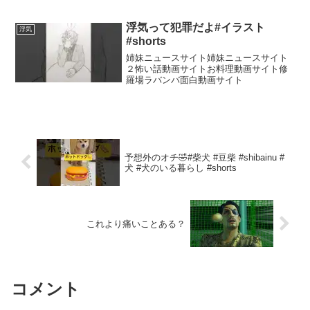
登録や高評価をお願いします！チャンネ
ル運営の励みになります！『解決ミルフ
ィーユ』とは夫婦間の浮気や、義家族と
浮気って犯罪だよ#イラスト
浮気
のトラブルなど日常の様々...
#shorts
姉妹ニュースサイト姉妹ニュースサイト
２怖い話動画サイトお料理動画サイト修
羅場ラバンバ面白動画サイト
予想外のオチ🤣#柴犬 #豆柴 #shibainu #
犬 #犬のいる暮らし #shorts
これより痛いことある？
コメント