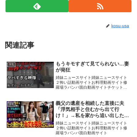
kosu-usa
関連記事
もうキモすぎて見てられない…妻
浮気
が発狂
姉妹ニュースサイト姉妹ニュースサイト
２怖い話動画サイトお料理動画サイト修
羅場ラバンバ面白動画サイトチケットは
購入はこちら【サブチャンネル】【ダン
ベルHERO K 日常浮気スタンプ】【結婚
相談所HP】【JUMANJI ジュエリー
義父の遺産を相続した直後に夫
浮気
HP】〜コノ街...
「浮気相手と住むから出て行
け！」→私を家から追い出した
が、たった数日で夫は全てを失う
姉妹ニュースサイト姉妹ニュースサイト
ことに…www
２怖い話動画サイトお料理動画サイト修
羅場ラバンバ面白動画サイト