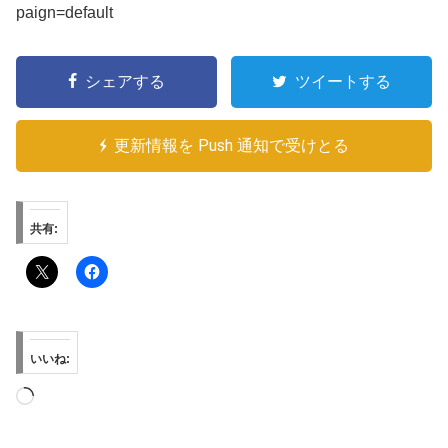
paign=default
シェアする
ツイートする
更新情報を Push 通知で受けとる
共有:
いいね:
読
み