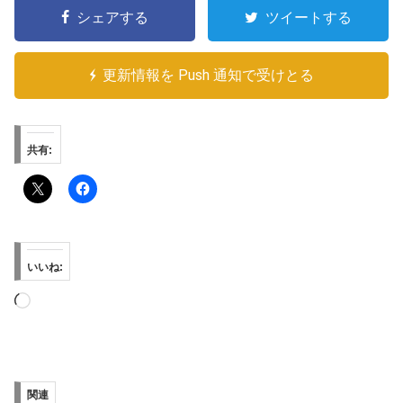
シェアする
ツイートする
更新情報を Push 通知で受けとる
共有:
いいね:
読
み
込
み
関連