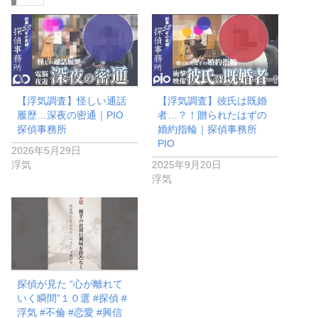
中…
【浮気調査】怪しい通話
【浮気調査】彼氏は既婚
履歴…深夜の密通｜PIO
者…？！贈られたはずの
探偵事務所
婚約指輪｜探偵事務所
PIO
2026年5月29日
浮気
2025年9月20日
浮気
探偵が見た “心が離れて
いく瞬間”１０選 #探偵 #
浮気 #不倫 #恋愛 #興信