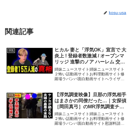
kosu-usa
関連記事
ヒカル 妻と「浮気OK」宣言で 大
浮気
炎上 ! 登録者数激減 / オープンマ
リッジ 進撃のノア ハーレム 交際
0日婚
姉妹ニュースサイト姉妹ニュースサイト
２怖い話動画サイトお料理動画サイト修
羅場ラバンバ面白動画サイトへライザー
総統の姉妹チャンネルです。へライザー
のメインチャンネルイトコイザーのチャ
ンネル時事ネタ 芸能ネタ ニュース
【浮気調査映像】旦那の浮気相手
浮気
速報 YouTuberニ...
はまさかの同僚だった…｜女探偵
［岡田真弓］のMR浮気調査チャ
ンネル
姉妹ニュースサイト姉妹ニュースサイト
２怖い話動画サイトお料理動画サイト修
羅場ラバンバ面白動画サイト慰謝料請求
を優位に進めるための実録調査映像！
『一人で悩んでいませんか？』MRでは