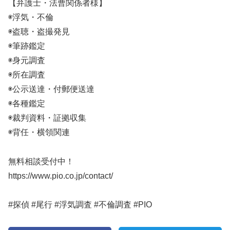
【弁護士・法曹関係者様】
◉浮気・不倫
◉盗聴・盗撮発見
◉筆跡鑑定
◉身元調査
◉所在調査
◉公示送達・付郵便送達
◉各種鑑定
◉裁判資料・証拠収集
◉背任・横領関連
無料相談受付中！
https://www.pio.co.jp/contact/
#探偵 #尾行 #浮気調査 #不倫調査 #PIO