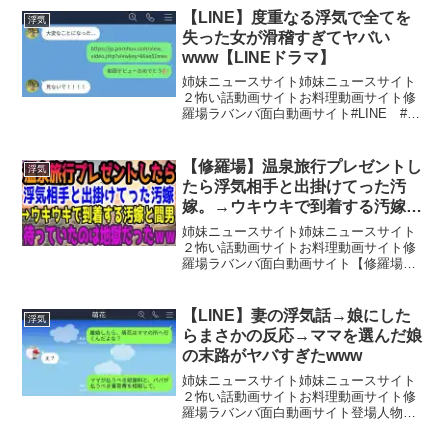
「カウンセラー」と呼ばれる相談員が、
【LINE】度重なる浮気で全てを
浮気
マンツーマンで対応いたしま...
失った女が滑稽すぎてヤバい
www【LINEドラマ】
姉妹ニュースサイト姉妹ニュースサイト
２怖い話動画サイトお料理動画サイト修
羅場ラバンバ面白動画サイト#LINE #修
羅場 #スカッとメンバーシップはコチラ
から声が気に入らない方は無音でお楽し
みください！自作自演のLINEシリーズで
【修羅場】温泉旅行プレゼントし
浮気
す。他にもた...
たら浮気相手と出掛けてった汚
嫁。→ウキウキで到着する汚嫁と
間男。待っていたのは地獄だった
姉妹ニュースサイト姉妹ニュースサイト
ｗｗ
２怖い話動画サイトお料理動画サイト修
羅場ラバンバ面白動画サイト【修羅場】
温泉旅行プレゼントしたら浮気相手と出
掛けてった汚嫁。→ウキウキで到着する
汚嫁と間男。待っていたのは地獄だった
【LINE】妻の浮気話→娘にした
浮気
ｗｗ涙の動画をご視聴いた...
らまさかの反応→ママを選んだ娘
の末路がヤバすぎたwww
姉妹ニュースサイト姉妹ニュースサイト
２怖い話動画サイトお料理動画サイト修
羅場ラバンバ面白動画サイト登場人物
俺：40代。会社員。妻の浮気を知る。萌
花：14歳。娘。チャンネル登録お願いし