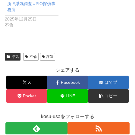
所 #浮気調査 #PIO探偵事
務所
2025年12月25日
不倫
浮気
不倫
浮気
シェアする
X
Facebook
はてブ
Pocket
LINE
コピー
kosu-usaをフォローする