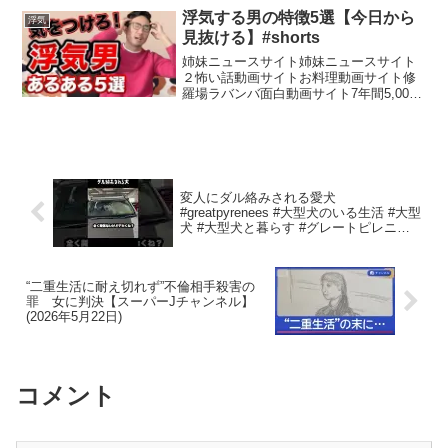
ます！※ナレーションが不要な方はミュ
浮気する男の特徴5選【今日から
浮気
ートにしてお楽しみくだ...
見抜ける】#shorts
姉妹ニュースサイト姉妹ニュースサイト
２怖い話動画サイトお料理動画サイト修
羅場ラバンバ面白動画サイト7年間5,000
人以上の男性と直接関わってきた経験を
元に、《たった1分で確実にわかる男性心
理》を女性向けに配信しています^^チャ
ンネル登録はこ...
変人にダル絡みされる愛犬
#greatpyrenees #大型犬のいる生活 #大型
犬 #大型犬と暮らす #グレートピレニー
ズ #ゴールデンレトリバー #puppy #愛犬
“二重生活に耐え切れず”不倫相手殺害の
罪 女に判決【スーパーJチャンネル】
(2026年5月22日)
コメント