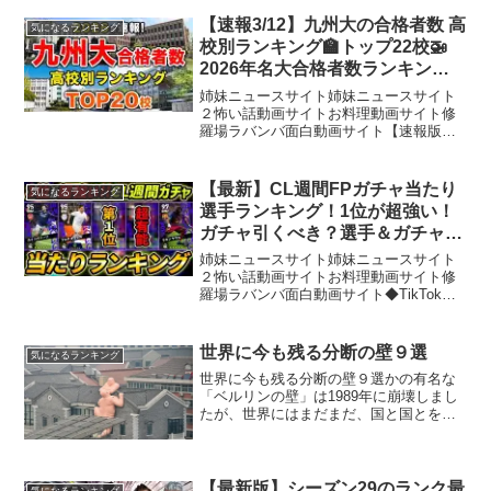
【速報3/12】九州大の合格者数 高
気になるランキング
校別ランキング🏫トップ22校🚁
2026年名大合格者数ランキング
（2026年3月12日時点）出身有名
姉妹ニュースサイト姉妹ニュースサイト
人も掲載！【空から見る】
２怖い話動画サイトお料理動画サイト修
羅場ラバンバ面白動画サイト【速報版
(2026.3.12)】2026年九州大学の高校別合
格者数ランキングを空から一望！最新の
大学合格実績をチェックして、大学進学
【最新】CL週間FPガチャ当たり
気になるランキング
を見据えた...
選手ランキング！1位が超強い！
ガチャ引くべき？選手＆ガチャ評
価まで徹底解説！【eFootball,イ
姉妹ニュースサイト姉妹ニュースサイト
ーフットボール,イーフト】
２怖い話動画サイトお料理動画サイト修
羅場ラバンバ面白動画サイト◆TikTokも
やってます！ ◆X(旧Twitter)もフォロー
してくれると嬉しいです！ ◆お仕事の
相談・お問い合わせはこちらまで E-
世界に今も残る分断の壁９選
気になるランキング
Mai...
世界に今も残る分断の壁９選かの有名な
「ベルリンの壁」は1989年に崩壊しまし
たが、世界にはまだまだ、国と国とを分
断する強固な「壁」が存在します。今回
は、最近のものの中でも、特に影響の大
きい9の壁をご紹介します。1.ハンガリー
－ セルビア2...
【最新版】シーズン29のランク最
気になるランキング