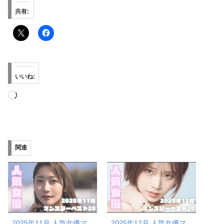
共有:
いいね:
読
み
込
み
関連
中…
2025年11月 人気女優マ
2025年12月 人気女優マ