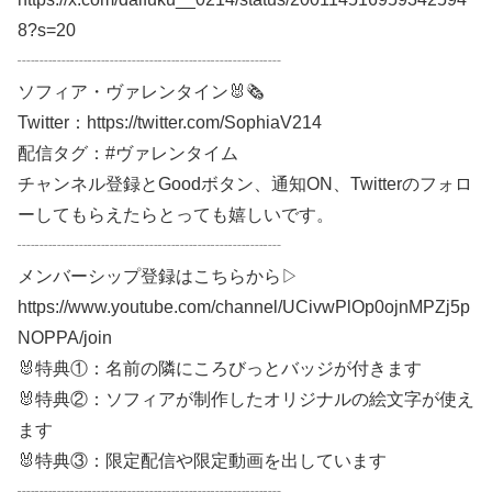
8?s=20
┈┈┈┈┈┈┈┈┈┈┈┈┈┈┈
ソフィア・ヴァレンタイン🐰🗞
Twitter：https://twitter.com/SophiaV214
配信タグ：#ヴァレンタイム
チャンネル登録とGoodボタン、通知ON、Twitterのフォロ
ーしてもらえたらとっても嬉しいです。
┈┈┈┈┈┈┈┈┈┈┈┈┈┈┈
メンバーシップ登録はこちらから▷
https://www.youtube.com/channel/UCivwPlOp0ojnMPZj5p
NOPPA/join
🐰特典①：名前の隣にころびっとバッジが付きます
🐰特典②：ソフィアが制作したオリジナルの絵文字が使え
ます
🐰特典③：限定配信や限定動画を出しています
┈┈┈┈┈┈┈┈┈┈┈┈┈┈┈