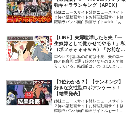
強キャラランキング【APEX】
姉妹ニュースサイト姉妹ニュースサイト
２怖い話動画サイトお料理動画サイト修
羅場ラバンバ面白動画サイト#alelu #あれ
る#apex#apexlegends#エーペックスレジ
ェンズ#ソロ■ご支援いただいているスポ
ンサー様【PR】GMOとくとく...
【LINE】夫婦喧嘩したら夫「一
気になるランキング
生奴隷として働かせてやる！」私
（ボフォォォォｗｗ）「お前な
ぁ…」すると…【スカッとする
◎今回のお話私の名前は千夏。夫の幸一
話】
郎と保育園に通う娘のひなたの３人で暮
らしている。結婚前は、のほほんとした
幸一郎の堅苦しくない雰囲気が楽で惹か
れていた。しかし結婚後、ひなたが産ま
れてから、幸一郎の様子に少しずつ違和
【1位わかる？】【ランキング】
気になるランキング
感を持ち始めたのである。...
好きな女性型ロボアンケート！
【結果発表】
姉妹ニュースサイト姉妹ニュースサイト
２怖い話動画サイトお料理動画サイト修
羅場ラバンバ面白動画サイトふぉー！？
－－－－－－－－－－－－－－－－－－
－－－■声の出演VOICEVOX様・部長
VOICEVOX:もち子(cv 明日葉よもぎ)・メ
ガネ...