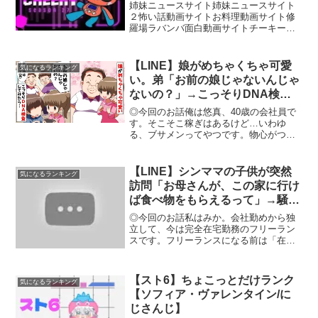
姉妹ニュースサイト姉妹ニュースサイト
２怖い話動画サイトお料理動画サイト修
羅場ラバンバ面白動画サイトチーキーで
す！ チャンネル登録、高評価お願いしま
す【所属】@SBI_eSportsメンバーシップ
Donation (寄付)はこちら！Supp...
【LINE】娘がめちゃくちゃ可愛
気になるランキング
い。弟「お前の娘じゃないんじゃ
ないの？」→こっそりDNA検査
したら…【スカッとする話】
◎今回のお話俺は悠真、40歳の会社員で
す。そこそこ稼ぎはあるけど…いわゆ
る、ブサメンってやつです。物心がつい
たから自分の顔には自信がなくて、彼女
はもちろん、結婚なんて夢のまた夢…と
思っていました。ですが24歳の時に、取
【LINE】シンママの子供が突然
気になるランキング
引先の女性と恋仲になり...
訪問「お母さんが、この家に行け
ば食べ物をもらえるって」→騒ぎ
になったらシンママ逆切れ。結
◎今回のお話私はみか。会社勤めから独
果…【スカッとする話】
立して、今は完全在宅勤務のフリーラン
スです。フリーランスになる前は「在宅
勤務」という響きに憧れていたのです
が、いざなってみると意外と在宅勤務っ
て大変ですね。ずっと家の中にいるとな
【スト6】ちょこっとだけランク
気になるランキング
かなか仕事のON/OFFは...
【ソフィア・ヴァレンタイン/に
じさんじ】