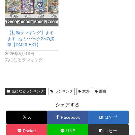
【初動ランキング】ます
ますつよいパック25の援
軍【DM26-EX1】
2026年5月16日
気になるランキング
気になるランキング
ランキング
意外
面白
シェアする
X
Facebook
はてブ
Pocket
LINE
コピー