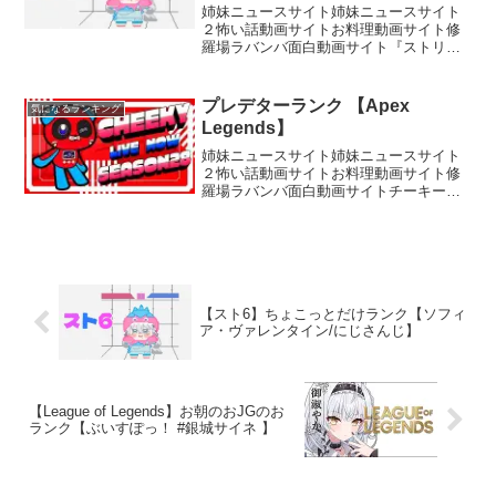
姉妹ニュースサイト姉妹ニュースサイト
２怖い話動画サイトお料理動画サイト修
羅場ラバンバ面白動画サイト『ストリー
トファイター6』©CAPCOM CO., LTD.
2023 ALL RIGHTS RESERVED.すてきな
イラスト✨┈┈┈┈┈┈...
プレデターランク 【Apex
気になるランキング
Legends】
姉妹ニュースサイト姉妹ニュースサイト
２怖い話動画サイトお料理動画サイト修
羅場ラバンバ面白動画サイトチーキーで
す！ チャンネル登録、高評価お願いしま
す【所属】@SBI_eSportsメンバーシップ
Donation (寄付)はこちら！Supp...
【スト6】ちょこっとだけランク【ソフィ
ア・ヴァレンタイン/にじさんじ】
【League of Legends】お朝のおJGのお
ランク【ぶいすぽっ！ #銀城サイネ 】