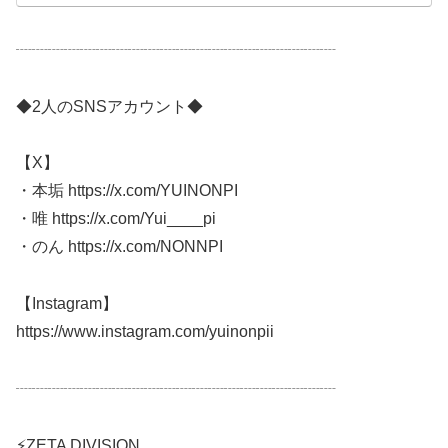
┈┈┈┈┈┈┈┈┈┈┈┈┈┈┈┈┈┈┈┈
◆2人のSNSアカウント◆
【X】
・本垢 https://x.com/YUINONPI
・唯 https://x.com/Yui____pi
・のん https://x.com/NONNPI
【Instagram】
https://www.instagram.com/yuinonpii
┈┈┈┈┈┈┈┈┈┈┈┈┈┈┈┈┈┈┈┈
⚡ZETA DIVISION