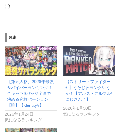
読
み
込
み
関連
中…
【第五人格】2026年最強
【ストリートファイター
サバイバーランキング！
6 】くそじわランクいく
全キャラSバッジ全員で
か！【アルス・アルマル/
決める究極バージョン
にじさんじ】
【唯】【identityV】
2026年1月30日
2026年1月24日
気になるランキング
気になるランキング