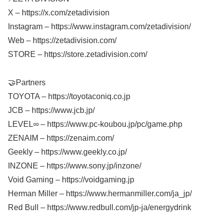
X – https://x.com/zetadivision
Instagram – https://www.instagram.com/zetadivision/
Web – https://zetadivision.com/
STORE – https://store.zetadivision.com/
🤝Partners
TOYOTA – https://toyotaconiq.co.jp
JCB – https://www.jcb.jp/
LEVEL∞ – https://www.pc-koubou.jp/pc/game.php
ZENAIM – https://zenaim.com/
Geekly – https://www.geekly.co.jp/
INZONE – https://www.sony.jp/inzone/
Void Gaming – https://voidgaming.jp
Herman Miller – https://www.hermanmiller.com/ja_jp/
Red Bull – https://www.redbull.com/jp-ja/energydrink