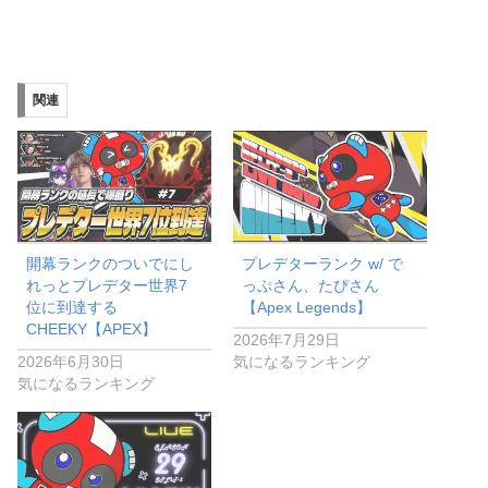
み
込
み
関連
中…
開幕ランクのついでにし
プレデターランク w/ で
れっとプレデター世界7
っぷさん、たぴさん
位に到達する
【Apex Legends】
CHEEKY【APEX】
2026年7月29日
2026年6月30日
気になるランキング
気になるランキング