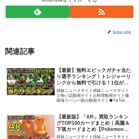
kosu-usa
関連記事
【最新】無料エピックガチャ当た
気になるランキング
り選手ランキング！トレジャーリ
ンクから無料で引ける！1位が超
強い！レべマ能力まで徹底解説！
姉妹ニュースサイト姉妹ニュースサイト
【eFootball,イーフットボール,イ
２怖い話動画サイトお料理動画サイト修
羅場ラバンバ面白動画サイト◆TikTokも
ーフト】
やってます！ ◆X(旧Twitter)もフォロー
してくれると嬉しいです！ ◆お仕事の
相談・お問い合わせはこちらまで E-
【最新版】「AR」買取ランキン
気になるランキング
Mai...
グTOP100カードまとめ｜高騰＆
下落カードまとめ【Pokemon
Card】｜AR相場まだまだ上昇？
姉妹ニュースサイト姉妹ニュースサイト