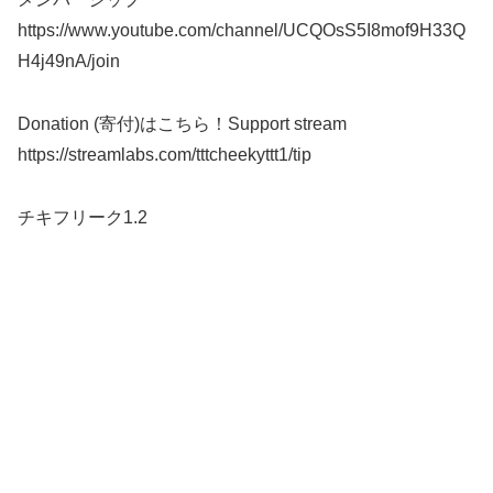
https://www.youtube.com/channel/UCQOsS5I8mof9H33Q
H4j49nA/join
Donation (寄付)はこちら！Support stream
https://streamlabs.com/tttcheekyttt1/tip
チキフリーク1.2