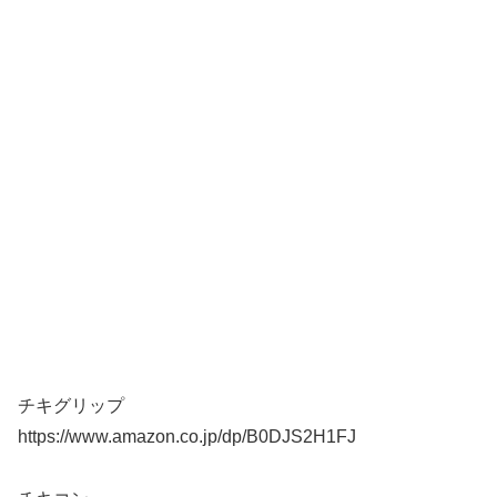
チキグリップ
https://www.amazon.co.jp/dp/B0DJS2H1FJ