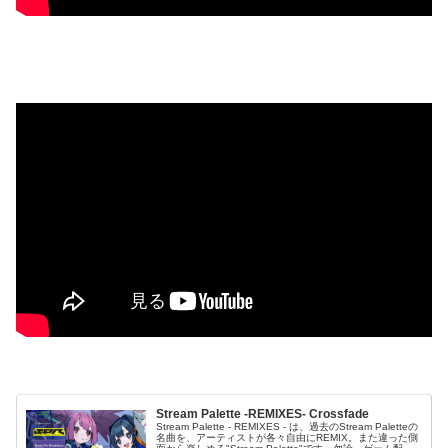
Stream Palette -REMIXES- Crossfade
Stream Palette - REMIXES - は、過去のStream Paletteの
名曲を、アーティストが各々自由にREMIX。また違った側