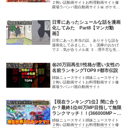
２怖い話動画サイトお料理動画サイト修
羅場ラバンバ面白動画サイト📊 ポケモン
カード「AR」買取相場ランキング
TOP100ご覧いただきありがとうございま
す😊今週のポケモンカードAR買取ランキ
日常にあったシュールな話を漫画
気になるランキング
ングの動画になりま...
化してみた Part8【マンガ動
画】
日常にあった本当の話、ありそうな話を
漫画化してみました。１．泥棒のおかげ
で２．気が合うメル友 ３．理不尽な先生
４．確かにそうだ！「気になるまんが」
は、募集したネタをオリジナルの漫画に
して掲載しているマンガ動画チャンネル
㊗️20万回再生‼︎性格が悪い女性の
気になるランキング
です。ファンアートを含...
名前ランキングTOP9 #都市伝説
姉妹ニュースサイト姉妹ニュースサイト
２怖い話動画サイトお料理動画サイト修
羅場ラバンバ面白動画サイト
【現在ランキング1位】間に合う
気になるランキング
か？最終1位40万MP目指して無限
ランクマッチ！！(366000MP～)
【Shadowverse WB】
姉妹ニュースサイト姉妹ニュースサイト
２怖い話動画サイトお料理動画サイト修