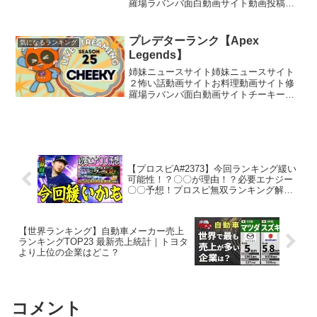
羅場ラバンバ面白動画サイト動画投稿し
ました！：【シャドバWB】ランキング現
在1位が教える超速ランクマBP＆MP盛り
「カゲミツフェイスロイヤル」の立ち回
プレデターランク【Apex
気になるランキング
り解説！！【Sha...
Legends】
姉妹ニュースサイト姉妹ニュースサイト
２怖い話動画サイトお料理動画サイト修
羅場ラバンバ面白動画サイトチーキーで
す！ チャンネル登録、高評価お願いしま
す【所属】@SBI_eSportsメンバーシップ
Donation (寄付)はこちら！Supp...
【プロスピA#2373】今回ランキング緩い
可能性！？〇〇が理由！？必要エナジー
〇〇予想！プロスピ無双ランキング解
説！【プロスピa】
【世界ランキング】自動車メーカー売上
ランキングTOP23 最新売上統計｜トヨタ
より上位の企業はどこ？
コメント