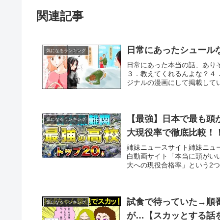
関連記事
日常にあったシュールな
気になるランキング
日常にあった本当の話、あり
３．教えてくれるんよな？４
ジナルの漫画にして掲載してい
【最強】日本で最も頭が
気になるランキング
大現役率で徹底比較！
姉妹ニュースサイト姉妹ニュ
白動画サイト「本当に頭がい
大への現役合格率」という2つの
試食で待っていた→順
気になるランキング
が…【スカッとする話