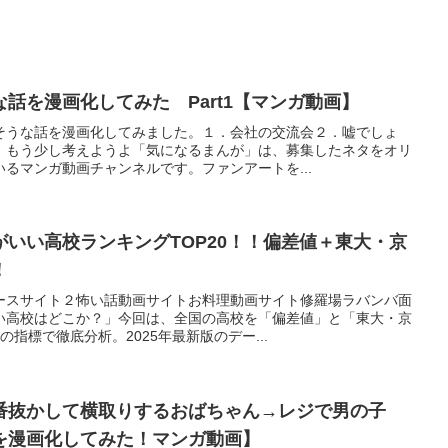
話を漫画化してみた Part1【マンガ動画】
そうな話を漫画化してみました。１．会社の交流会２．嘘でしょ
．もう少し考えようよ「気になるまんが」は、募集したネタをオリ
るマンガ動画チャンネルです。ファンアートを...
いい高校ランキングTOP20！！偏差値＋東大・京
！
ースサイト２怖い話動画サイトお料理動画サイト修羅場ラバンバ面
い高校はどこか？」今回は、全国の高校を「偏差値」と「東大・京
指標で徹底分析。2025年最新版のデー...
番抜かして横取りするおばちゃん→レジで男の子
を漫画化してみた！マンガ動画】