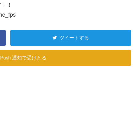
す！！
e_fps
ツイートする
Push 通知で受けとる