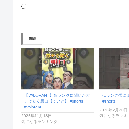
読
み
込
み
関連
中…
【VALORANT】各ランクに聞いたガ
低ランク帯に
チで効く悪口【ていと】 #shorts
#shorts
#valorant
2026年2月20日
2025年11月18日
気になるランキ
気になるランキング