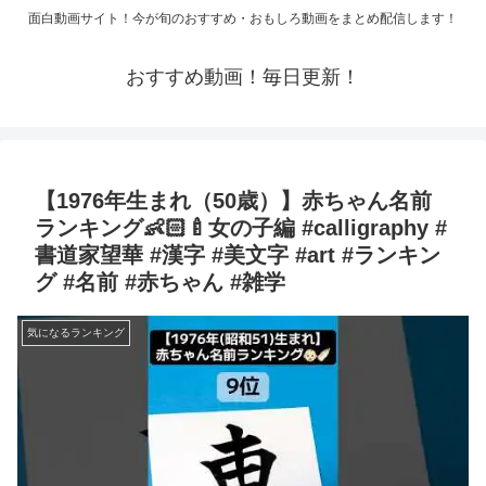
面白動画サイト！今が旬のおすすめ・おもしろ動画をまとめ配信します！
おすすめ動画！毎日更新！
【1976年生まれ（50歳）】赤ちゃん名前
ランキング👶🏻‪‪🍼女の子編 #calligraphy #
書道家望華 #漢字 #美文字 #art #ランキン
グ #名前 #赤ちゃん #雑学
気になるランキング