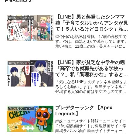
【LINE】男と蒸発したシンママ
気になるランキング
姉「子育てダルいからアンタが見
て！５人いるけどヨロシク」私
「私、高校生なんだけど…」→数
◎今回のお話私は香帆、17歳の高校生で
年後…【スカッとする話】
す。今は、両親と3人で暮らしています。
幼い頃は、11歳上の姉・美月も一緒に住
んでいました。しかし10年前、当時18歳
だった美月は、彼氏と同棲するからと出
て行ってしまいました。それ以来、姉か
【LINE】家が貧乏な中学生の甥
気になるランキング
らの連絡はあり...
「高卒でも就職先がある学校っ
て？」私「調理科かな」すると…
【スカッとする話】
「気になるLINE」のチャンネル登録をよ
ろしくお願いします。※当チャンネルに
登場する人物の名前は架空のものです。
実在の人物などとは関係ありません。※
許可のない２次利用及び転載などは固く
禁じております。BGM : Youtube Audio
プレデターランク 【Apex
気になるランキング
...
Legends】
姉妹ニュースサイト姉妹ニュースサイト
２怖い話動画サイトお料理動画サイト修
羅場ラバンバ面白動画サイトチーキーで
す！ チャンネル登録、高評価お願いしま