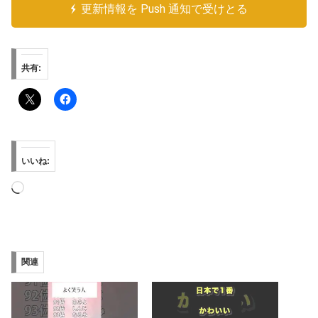
更新情報を Push 通知で受けとる
共有:
いいね:
読
み
込
み
関連
中…