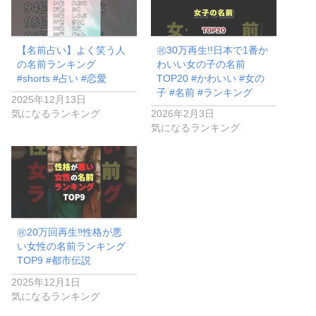
【名前占い】よく笑う人
㊗️30万再生!!日本で1番か
の名前ランキング
わいい女の子の名前
#shorts #占い #恋愛
TOP20 #かわいい #女の
子 #名前 #ランキング
2025年12月13日
気になるランキング
2026年2月3日
気になるランキング
㊗️20万回再生‼︎性格が悪
い女性の名前ランキング
TOP9 #都市伝説
2025年12月1日
気になるランキング