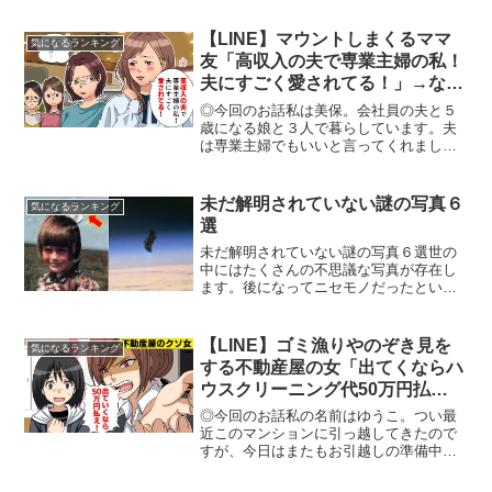
す【所属】@SBI_eSportsメンバーシップ
Donation (寄付)はこちら！Supp...
【LINE】マウントしまくるママ
気になるランキング
友「高収入の夫で専業主婦の私！
夫にすごく愛されてる！」→なん
となく疎遠になった後に衝撃の事
◎今回のお話私は美保。会社員の夫と５
実が発覚ｗｗ【スカッとする話】
歳になる娘と３人で暮らしています。夫
は専業主婦でもいいと言ってくれました
が、娘の将来は不自由させたくないとい
う思いからパートに出ています。パート
や育児、家事の中で、仲良しのママ友数
未だ解明されていない謎の写真６
気になるランキング
人と行うランチやお茶会が...
選
未だ解明されていない謎の写真６選世の
中にはたくさんの不思議な写真が存在し
ます。後になってニセモノだったという
ことがバレてしまったり、撮影者が告白
するケースも少なくありませんが、その
中でもいまだに謎のままになっている不
【LINE】ゴミ漁りやのぞき見を
気になるランキング
思議な写真をご紹介しまし...
する不動産屋の女「出てくならハ
ウスクリーニング代50万円払
え！」→弁護士に相談した結果
◎今回のお話私の名前はゆうこ。つい最
ww【スカッとする話】
近このマンションに引っ越してきたので
すが、今日はまたもお引越しの準備中。
実は引っ越してきてまだ1ヶ月も経ってい
ませんが、この部屋を出ていくことにな