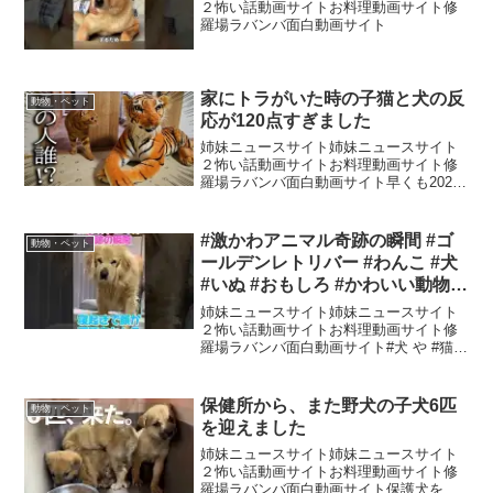
２怖い話動画サイトお料理動画サイト修
羅場ラバンバ面白動画サイト
家にトラがいた時の子猫と犬の反
動物・ペット
応が120点すぎました
姉妹ニュースサイト姉妹ニュースサイト
２怖い話動画サイトお料理動画サイト修
羅場ラバンバ面白動画サイト早くも2026
年のカレンダーや手帳の予約販売がスタ
ートしました！🗓🖋定番のカレンダーや
手帳はもちろん、今回は素敵なステッカ
#激かわアニマル奇跡の瞬間 #ゴ
動物・ペット
ーや使いやすいボール...
ールデンレトリバー #わんこ #犬
#いぬ #おもしろ #かわいい動物 #
かわいい #shorts
姉妹ニュースサイト姉妹ニュースサイト
２怖い話動画サイトお料理動画サイト修
羅場ラバンバ面白動画サイト#犬 や #猫
などのかわいい #動物 たちの「 #激かわ
アニマル奇跡の瞬間 」や、かわいい #子
供 たちの「 #激かわキッズ奇跡の瞬間 」
保健所から、また野犬の子犬6匹
動物・ペット
を...
を迎えました
姉妹ニュースサイト姉妹ニュースサイト
２怖い話動画サイトお料理動画サイト修
羅場ラバンバ面白動画サイト保護犬を家