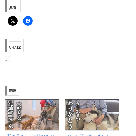
共有:
いいね:
読
み
込
み
関連
中…