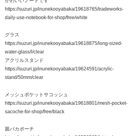
かわいいノートです
https://suzuri.jp/inunekooyabaka/19618765/tradeworks-
daily-use-notebook-for-shop/free/white
グラス
https://suzuri.jp/inunekooyabaka/19618875/long-sized-
water-glass/l/clear
アクリルスタンド
https://suzuri.jp/inunekooyabaka/19624591/acrylic-
stand/50mm/clear
メッシュポケットサコッシュ
https://suzuri.jp/inunekooyabaka/19618801/mesh-pocket-
sacoche-for-shop/free/black
親バカポーチ