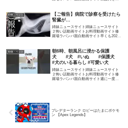
庭でお世話しながらずっとのご家族に繋
げるボランティア活動をしています。野
犬の子犬ひかりっこ６匹物語、保護1日目
【ご報告】病院で診察を受けたら
動物・ペット
の動画日記（Vlog）...
腎臓が…
姉妹ニュースサイト姉妹ニュースサイト
２怖い話動画サイトお料理動画サイト修
羅場ラバンバ面白動画サイト早くも2026
年のカレンダーや手帳の予約販売がスタ
ートしました！🗓🖋定番のカレンダーや
手帳はもちろん、今回は素敵なステッカ
朝6時、朝風呂に浸かる保護
動物・ペット
ーや使いやすいボール...
犬 #犬 #いぬ #保護犬
#犬のいる暮らし #可愛い犬
姉妹ニュースサイト姉妹ニュースサイト
２怖い話動画サイトお料理動画サイト修
羅場ラバンバ面白動画サイト週に一度の
お風呂タイム気持ちよさそうに湯船へ浸
かる姿に癒されます。溝に落ちていたと
ころを保護されたわんちゃん。今では毎
週のお風呂を楽しみにして...
プレデターランク ロビーはたまにポケモ
ン 【Apex Legends】