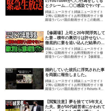
のYouTuberが〇〇行為をしてる
とクレーム…〇〇感染でヤバすぎ
ることになった件…。Youtubeチ
姉妹ニュースサイト姉妹ニュースサイト
ャンネルが削除？
２怖い話動画サイトお料理動画サイト修
羅場ラバンバ面白動画サイトこの動画は
不倫の相談を受けてこちらで調査し不倫
相手に復讐する動画です情報提供先は
TwitterのDMにて!
【修羅場】上司と20年間浮気して
浮気
@kzhodowameku◾︎ED...
た妻→積年の裏切りは許せない…
徹底的に妻を追い込んだ結果の末
路を聞いて下さい…
姉妹ニュースサイト姉妹ニュースサイト
２怖い話動画サイトお料理動画サイト修
羅場ラバンバ面白動画サイト【修羅場】
上司と20年間浮気してた妻→積年の裏切
りは許せない…徹底的に妻を追い込んだ
結果の末路を聞いて下さい…涙の動画を
婚約していた彼氏に浮気された事
浮気
ご視聴いただき有難うご...
を両親に報告しました。
姉妹ニュースサイト姉妹ニュースサイト
２怖い話動画サイトお料理動画サイト修
羅場ラバンバ面白動画サイト#shorts #浮
気 #家族 ※この動画は2021年7月に撮影
されたものです。
——————————————————
【閲覧注意】夢を捨てて5年支え
浮気
——————————お仕事...
た夫。妻が50代経営者にかわれて