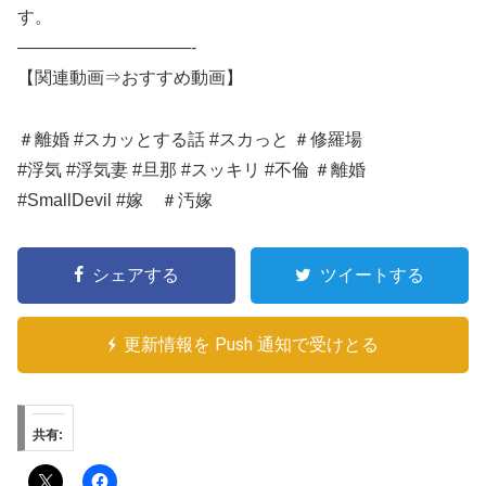
す。
——————————-
【関連動画⇒おすすめ動画】
＃離婚 #スカッとする話 #スカっと ＃修羅場
#浮気 #浮気妻 #旦那 #スッキリ #不倫 ＃離婚
#SmallDevil #嫁 ＃汚嫁
シェアする
ツイートする
更新情報を Push 通知で受けとる
共有: