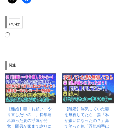
いいね:
読
み
込
み
関連
中…
【離婚】妻「お願い…や
【離婚】浮気していた妻
り直したいの…」長年連
を無視してたら…妻「私
れ添った妻の浮気が発
が嫌いになったの？」鼻
覚！間男が家まで謝りに
で笑った俺「浮気相手は