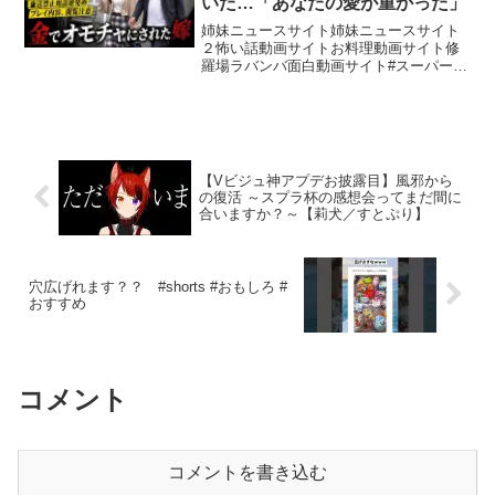
いた…「あなたの愛が重かった」
姉妹ニュースサイト姉妹ニュースサイト
２怖い話動画サイトお料理動画サイト修
羅場ラバンバ面白動画サイト#スーパーノ
ヴァ #浮気 #不倫 #修羅場【ノヴァ協会
~2026 SUMMER NIGHT~】●イベント情
報〈抽選〉・東京7月11日（土）1...
【Vビジュ神アプデお披露目】風邪から
の復活 ～スプラ杯の感想会ってまだ間に
合いますか？～【莉犬／すとぷり】
穴広げれます？？ #shorts #おもしろ #
おすすめ
コメント
コメントを書き込む