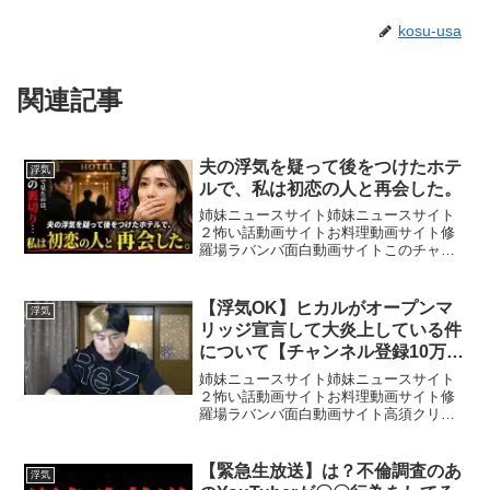
kosu-usa
関連記事
夫の浮気を疑って後をつけたホテ
浮気
ルで、私は初恋の人と再会した。
姉妹ニュースサイト姉妹ニュースサイト
２怖い話動画サイトお料理動画サイト修
羅場ラバンバ面白動画サイトこのチャン
ネルでは、家族・再婚・人間関係など、
人生の中で起こるさまざまな出来事を物
語としてお届けします。静かな日常の中
【浮気OK】ヒカルがオープンマ
浮気
にある、小さな違和感と大...
リッジ宣言して大炎上している件
について【チャンネル登録10万人
減】
姉妹ニュースサイト姉妹ニュースサイト
２怖い話動画サイトお料理動画サイト修
羅場ラバンバ面白動画サイト高須クリニ
ックホームページ↓↓↓↓高須幹弥インスタ
グラム↓↓↓↓高須幹弥アメーバブログ↓↓↓↓
高須幹弥Tik tok↓↓↓↓
【緊急生放送】は？不倫調査のあ
浮気