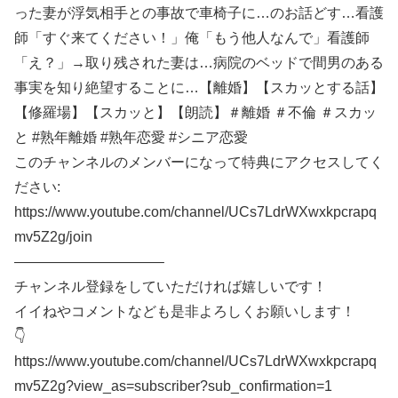
った妻が浮気相手との事故で車椅子に…のお話どす…看護
師「すぐ来てください！」俺「もう他人なんで」看護師
「え？」→取り残された妻は…病院のベッドで間男のある
事実を知り絶望することに…【離婚】【スカッとする話】
【修羅場】【スカッと】【朗読】＃離婚 ＃不倫 ＃スカッ
と #熟年離婚 #熟年恋愛 #シニア恋愛
このチャンネルのメンバーになって特典にアクセスしてく
ださい:
https://www.youtube.com/channel/UCs7LdrWXwxkpcrapq
mv5Z2g/join
——————————–
チャンネル登録をしていただければ嬉しいです！
イイねやコメントなども是非よろしくお願いします！
👇
https://www.youtube.com/channel/UCs7LdrWXwxkpcrapq
mv5Z2g?view_as=subscriber?sub_confirmation=1