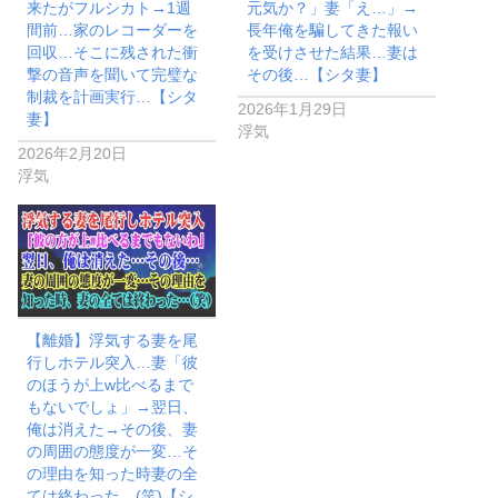
来たがフルシカト→1週
元気か？」妻「え…」→
間前…家のレコーダーを
長年俺を騙してきた報い
回収…そこに残された衝
を受けさせた結果…妻は
撃の音声を聞いて完璧な
その後…【シタ妻】
制裁を計画実行…【シタ
2026年1月29日
妻】
浮気
2026年2月20日
浮気
【離婚】浮気する妻を尾
行しホテル突入…妻「彼
のほうが上w比べるまで
もないでしょ」→翌日、
俺は消えた→その後、妻
の周囲の態度が一変…そ
の理由を知った時妻の全
ては終わった…(笑)【シ