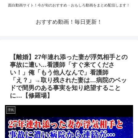
面白動画サイト！今が旬のおすすめ・おもしろ動画をまとめ配信します！
おすすめ動画！毎日更新！
【離婚】27年連れ添った妻が浮気相手との
事故に遭い…看護師「すぐ来てくださ
い！」俺「もう他人なんで」看護師
「え？」→取り残された妻は…病院のベッ
ドで間男のある事実を知り絶望すること
に…【修羅場】
浮気