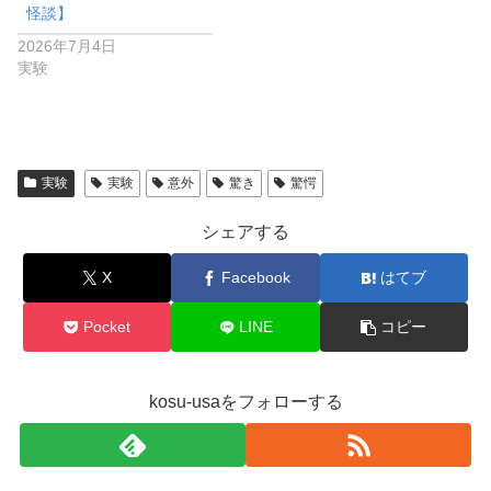
怪談】
2026年7月4日
実験
実験
実験
意外
驚き
驚愕
シェアする
X
Facebook
はてブ
Pocket
LINE
コピー
kosu-usaをフォローする