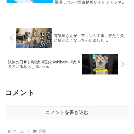
羅場ラバンバ面白動画サイト チャンネル
登録はこちら： 試すべき8つの変な学校
用品／学校イタズラ: 物理や化学の授業が
大っ嫌いなら、このビデオはあなたのた
めよだよ。今日は...
電気屋さんがエアコンの工事に来たら犬
と猫がこうなっちゃいました…
試練の日🐕💉#柴犬 #豆柴 #shibainu #犬 #
犬のいる暮らし #shorts
コメント
コメントを書き込む
ホーム
実験