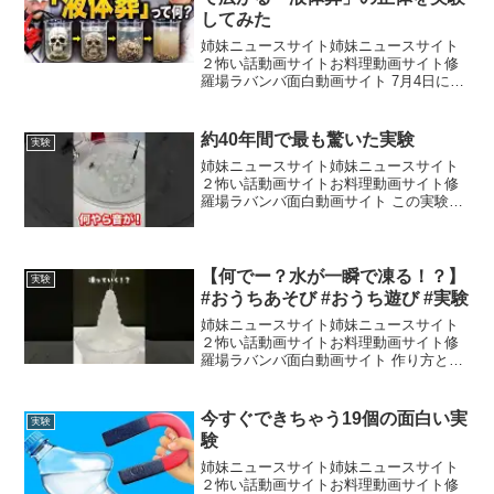
してみた
姉妹ニュースサイト姉妹ニュースサイト
２怖い話動画サイトお料理動画サイト修
羅場ラバンバ面白動画サイト 7月4日にく
られ先生と一緒に横浜でサイエンスライ
ブやります！詳細はこちらから↓くられ先
生のチャンネルはこちらから！@krr 🎁
約40年間で最も驚いた実験
実験
今だけ！おう...
姉妹ニュースサイト姉妹ニュースサイト
２怖い話動画サイトお料理動画サイト修
羅場ラバンバ面白動画サイト この実験も
驚きました↓ロウソクの科学30分で 5分
で ★実験グッズショップ「GENKI
LABO」★このチャンネルのメンバーにな
って特典に...
【何でー？水が一瞬で凍る！？】
実験
#おうちあそび #おうち遊び #実験
姉妹ニュースサイト姉妹ニュースサイト
２怖い話動画サイトお料理動画サイト修
羅場ラバンバ面白動画サイト 作り方と注
意点はインスタ見てね🤗
今すぐできちゃう19個の面白い実
実験
験
姉妹ニュースサイト姉妹ニュースサイト
２怖い話動画サイトお料理動画サイト修