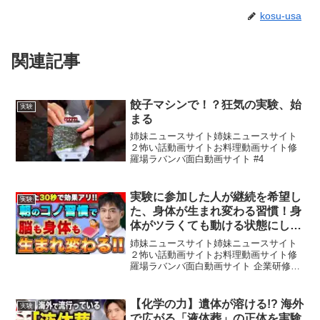
kosu-usa
関連記事
餃子マシンで！？狂気の実験、始
実験
まる
姉妹ニュースサイト姉妹ニュースサイト
２怖い話動画サイトお料理動画サイト修
羅場ラバンバ面白動画サイト #4
実験に参加した人が継続を希望し
実験
た、身体が生まれ変わる習慣！身
体がツラくても動ける状態にして
くれる、たった30秒で出来るある
姉妹ニュースサイト姉妹ニュースサイト
習慣とは？
２怖い話動画サイトお料理動画サイト修
羅場ラバンバ面白動画サイト 企業研修・
講演依頼は下記のメールに直接問い合わ
せくださいguroguro114@gmail.com🎁🎁
🎁🎁🎁🎁🎁 LINEからはYouTub...
【化学の力】遺体が溶ける!? 海外
実験
で広がる「液体葬」の正体を実験