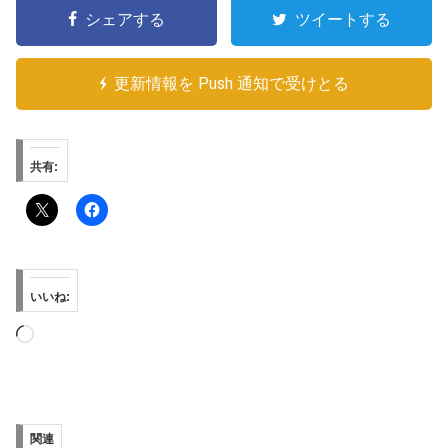
シェアする
ツイートする
更新情報を Push 通知で受けとる
共有:
いいね:
読
み
込
み
関連