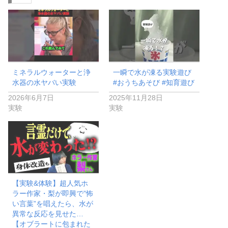
中…
ミネラルウォーターと浄
一瞬で水が凍る実験遊び
水器の水ヤバい実験
#おうちあそび #知育遊び
2026年6月7日
2025年11月28日
実験
実験
【実験&体験】超人気ホ
ラー作家・梨が即興で”怖
い言葉”を唱えたら、水が
異常な反応を見せた…
【オブラートに包まれた