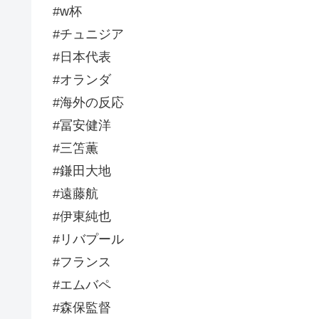
#w杯
#チュニジア
#日本代表
#オランダ
#海外の反応
#冨安健洋
#三笘薫
#鎌田大地
#遠藤航
#伊東純也
#リバプール
#フランス
#エムバペ
#森保監督