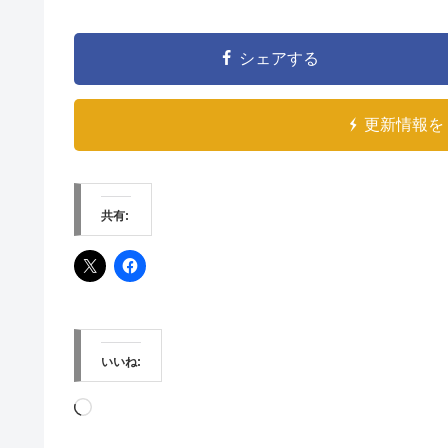
シェアする
更新情報を 
共有:
いいね:
読
み